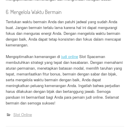
6. Mengelola Waktu Bermain
Tentukan waktu bermain Anda dan patuhi jadwal yang sudah Anda
buat. Jangan bermain terlalu lama karena hal ini dapat mengurangi
fokus dan menguras energi Anda. Dengan mengelola waktu bermain
dengan baik, Anda dapat tetap konsisten dan fokus dalam mencapai
kemenangan.
Mengoptimalkan kemenangan di
judi online
Slot Spaceman
membutuhkan strategi yang tepat dan kesabaran. Dengan memahami
aturan permainan, menetapkan batasan modal, memilih taruhan yang
tepat, memanfaatkan fitur bonus, bermain dengan sabar dan bijak,
serta mengelola waktu bermain dengan baik, Anda dapat
meningkatkan peluang kemenangan Anda. Ingatlah bahwa perjudian
harus dilakukan dengan bijak dan bertanggung jawab. Semoga
panduan ini bermanfaat bagi Anda para pemain judi online. Selamat
bermain dan semoga sukses!
Slot Online