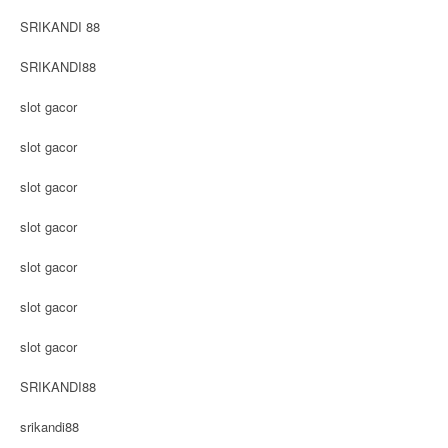
SRIKANDI 88
SRIKANDI88
slot gacor
slot gacor
slot gacor
slot gacor
slot gacor
slot gacor
slot gacor
SRIKANDI88
srikandi88