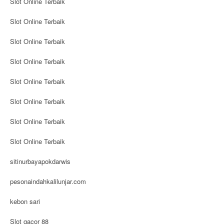
Slot Online Terbaik
Slot Online Terbaik
Slot Online Terbaik
Slot Online Terbaik
Slot Online Terbaik
Slot Online Terbaik
Slot Online Terbaik
Slot Online Terbaik
sitinurbayapokdarwis
pesonaindahkalilunjar.com
kebon sari
Slot gacor 88