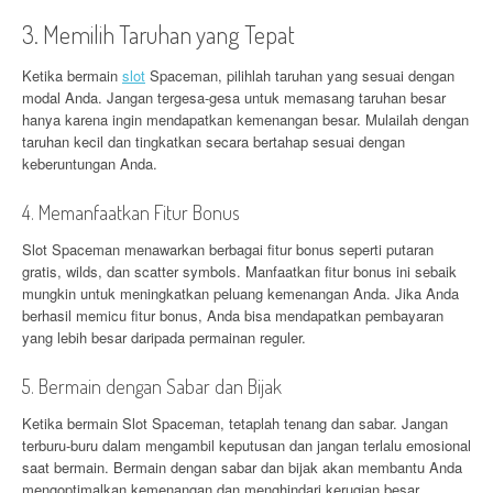
3. Memilih Taruhan yang Tepat
Ketika bermain
slot
Spaceman, pilihlah taruhan yang sesuai dengan
modal Anda. Jangan tergesa-gesa untuk memasang taruhan besar
hanya karena ingin mendapatkan kemenangan besar. Mulailah dengan
taruhan kecil dan tingkatkan secara bertahap sesuai dengan
keberuntungan Anda.
4. Memanfaatkan Fitur Bonus
Slot Spaceman menawarkan berbagai fitur bonus seperti putaran
gratis, wilds, dan scatter symbols. Manfaatkan fitur bonus ini sebaik
mungkin untuk meningkatkan peluang kemenangan Anda. Jika Anda
berhasil memicu fitur bonus, Anda bisa mendapatkan pembayaran
yang lebih besar daripada permainan reguler.
5. Bermain dengan Sabar dan Bijak
Ketika bermain Slot Spaceman, tetaplah tenang dan sabar. Jangan
terburu-buru dalam mengambil keputusan dan jangan terlalu emosional
saat bermain. Bermain dengan sabar dan bijak akan membantu Anda
mengoptimalkan kemenangan dan menghindari kerugian besar.